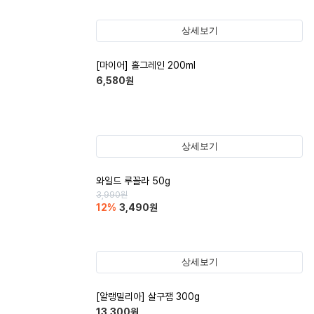
상세보기
[마이어] 홀그레인 200ml
6,580
원
상세보기
와일드 루꼴라 50g
3,990
원
12
%
3,490
원
상세보기
[알랭밀리아] 살구잼 300g
13,300
원