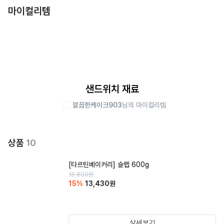
마이컬리템
샌드위치 재료
깔끔한케이크903
님의 마이컬리템
상품
10
[타르틴베이커리] 슬랩 600g
15,800
원
15
%
13,430
원
상세보기