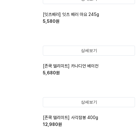
[잇츠베러] 잇츠 베러 마요 245g
5,580
원
상세보기
[존쿡 델리미트] 카나디언 베이컨
5,680
원
상세보기
[존쿡 델리미트] 사각잠봉 400g
12,980
원