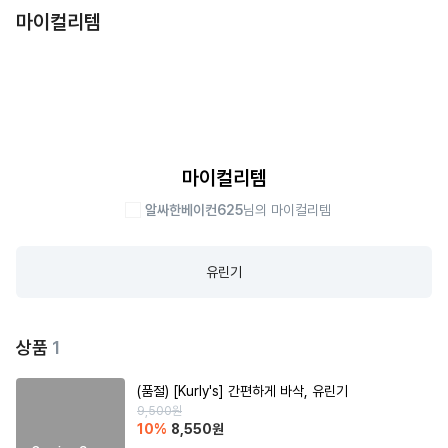
마이컬리템
마이컬리템
알싸한베이컨625
님의 마이컬리템
유린기
상품
1
(품절)
[Kurly's] 간편하게 바삭, 유린기
9,500
원
10
%
8,550
원