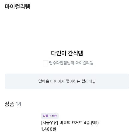
마이컬리템
다인이 간식템
현수다인맘
님의 마이컬리템
열아홉 다인이가 좋아하는 컬리메뉴
상품
14
직접 구매한
[서울우유] 비요뜨 요거트 4종 (택1)
1,480
원