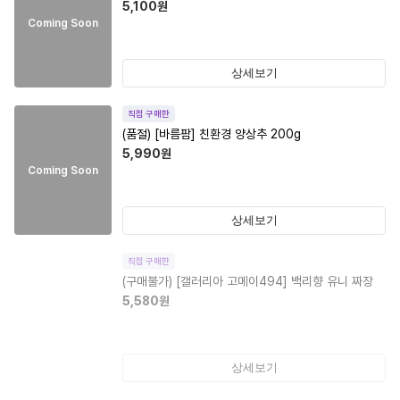
5,100
원
Coming Soon
상세보기
직접 구매한
(품절)
[바름팜] 친환경 양상추 200g
5,990
원
Coming Soon
상세보기
직접 구매한
(구매불가)
[갤러리아 고메이494] 백리향 유니 짜장
5,580
원
상세보기