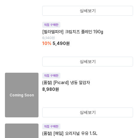
상세보기
직접 구매한
[필라델피아] 크림치즈 플레인 190g
6,140
원
10
%
5,490
원
상세보기
직접 구매한
(품절)
[Picard] 냉동 알감자
8,980
원
Coming Soon
상세보기
직접 구매한
(품절)
[매일] 오리지널 우유 1.5L