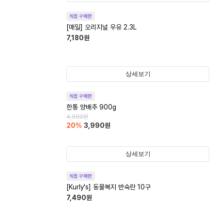
직접 구매한
[매일] 오리지널 우유 2.3L
7,180
원
상세보기
직접 구매한
한통 양배추 900g
4,990
원
20
%
3,990
원
상세보기
직접 구매한
[Kurly's] 동물복지 반숙란 10구
7,490
원