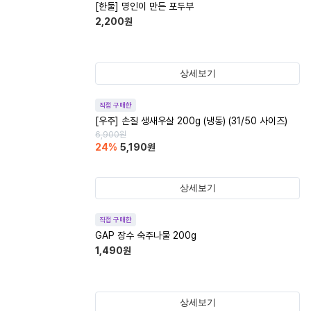
[한둘] 명인이 만든 포두부
2,200
원
상세보기
직접 구매한
[우주] 손질 생새우살 200g (냉동) (31/50 사이즈)
6,900
원
24
%
5,190
원
상세보기
직접 구매한
GAP 장수 숙주나물 200g
1,490
원
상세보기