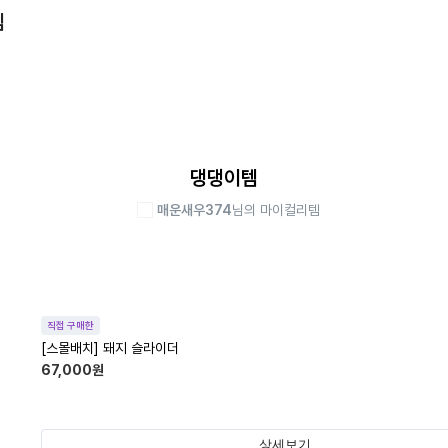
템
댕댕이템
매운새우374
님의 마이컬리템
직접 구매한
[스몰배치] 돼지 슬라이더
67,000
원
상세보기