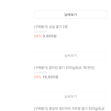
상세보기
(구매불가)
금실 딸기 2종
13,900
원
28
%
9,900
원
상세보기
(구매불가)
알타킹 딸기 500g(등급 :특/한단)
29,900
원
33
%
19,900
원
상세보기
(구매불가)
홍성대 생산자의 아리향 딸기 500g(등급: