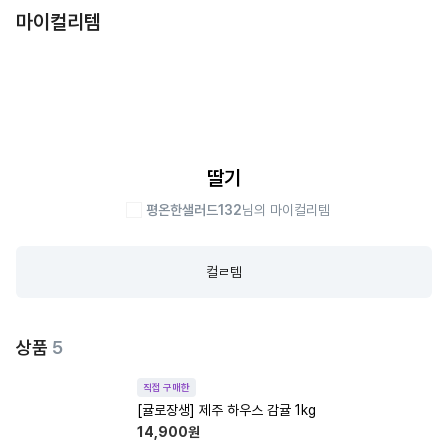
마이컬리템
딸기
평온한샐러드132
님의 마이컬리템
컬ㄹ템
상품
5
직접 구매한
[귤로장생] 제주 하우스 감귤 1kg
14,900
원