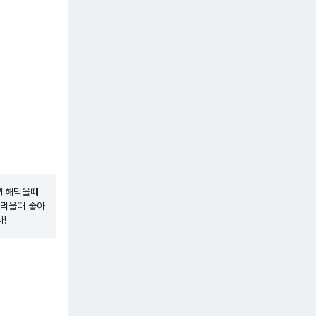
케해먹을때 
해먹을때 좋아
!