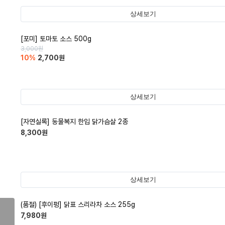
상세보기
[포미] 토마토 소스 500g
3,000
원
10
%
2,700
원
상세보기
[자연실록] 동물복지 한입 닭가슴살 2종
8,300
원
상세보기
(품절)
[후이펑] 닭표 스리라차 소스 255g
7,980
원