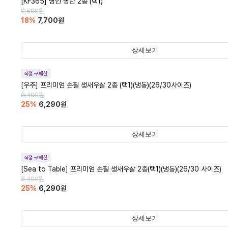
[KF365] 명인 명란 2종 (택1)
9,500
원
18
%
7,700
원
상세보기
직접 구매한
[우주] 프리미엄 손질 생새우살 2종 (택1)(냉동)(26/30사이즈)
8,400
원
25
%
6,290
원
상세보기
직접 구매한
[Sea to Table] 프리미엄 손질 생새우살 2종(택1)(냉동)(26/30 사이즈)
8,400
원
25
%
6,290
원
상세보기