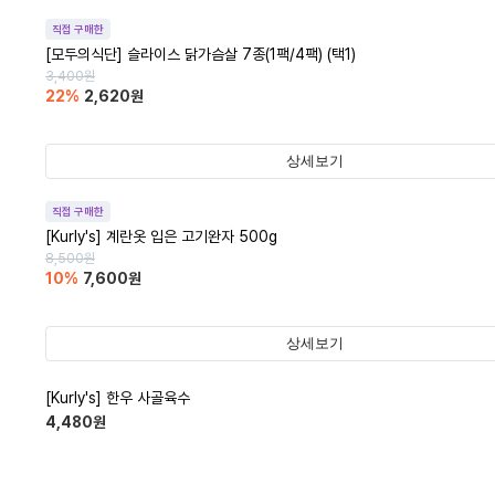
직접 구매한
[모두의식단] 슬라이스 닭가슴살 7종(1팩/4팩) (택1)
3,400
원
22
%
2,620
원
상세보기
직접 구매한
[Kurly's] 계란옷 입은 고기완자 500g
8,500
원
10
%
7,600
원
상세보기
[Kurly's] 한우 사골육수
4,480
원