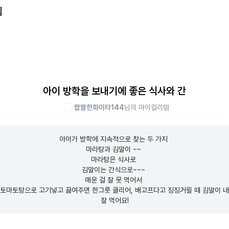
템
아이 방학을 보내기에 좋은 식사와 간
짭짤한화이타144
님의 마이컬리템
아이가 방학에 지속적으로 찾는 두 가지 

마라탕과 김말이 ~~ 

마라탕은 식사로 

김말이는 간식으로~~~ 

매운 걸 잘 못 먹어서 

토마토탕으로 고기넣고 끓여주면 한그릇 클리어, 배고프다고 징징거릴 때 김말이 내
잘 먹어요!