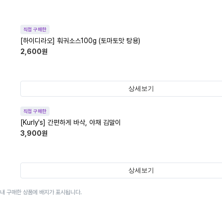
직접 구매한
[하이디라오] 훠궈소스100g (토마토맛 탕용)
2,600
원
상세보기
직접 구매한
[Kurly's] 간편하게 바삭, 야채 김말이
3,900
원
상세보기
이내 구매한 상품에 배지가 표시됩니다.