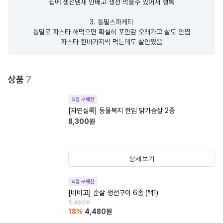
집에 생선냄새 안배고 생선 먹을수 있어서 행복

3. 통밀스파게티

통밀로 파스타 해먹으면 확실히 포만감 오래가고 살도 안찜

파스타 한바가지씩 먹는데도 살안쪘음
상품
7
직접 구매한
[자연실록] 동물복지 한입 닭가슴살 2종
8,300
원
상세보기
직접 구매한
[비비고] 순살 생선구이 6종 (택1)
5,480
원
18
%
4,480
원