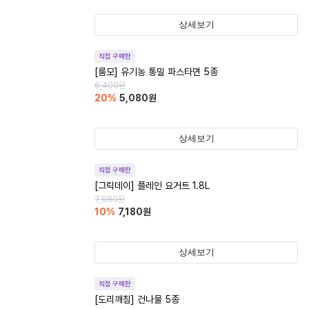
상세보기
직접 구매한
[룸모] 유기농 통밀 파스타면 5종
6,400
원
20
%
5,080
원
상세보기
직접 구매한
[그릭데이] 플레인 요거트 1.8L
7,980
원
10
%
7,180
원
상세보기
직접 구매한
[도리깨침] 건나물 5종