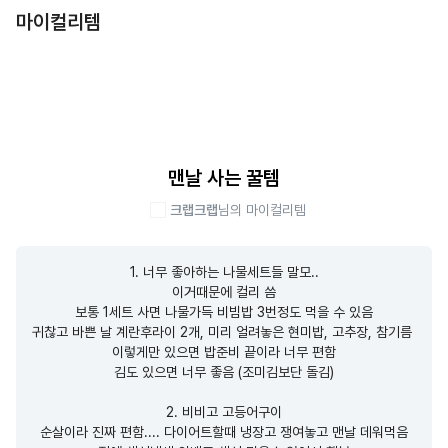
마이컬리템
맨날 사는 꿀템
크랩크랩
님의 마이컬리템
1. 너무 좋아하는 나물세트들 말모..

이거때문에 컬리 씀

보통 1세트 사면 나물가득 비빔밥 3번정도 먹을 수 있음

귀찮고 바쁜 날 계란후라이 2개, 미리 얼려놓은 현미밥, 고추장, 참기름 

이렇게만 있으면 밥준비 끝이라 너무 편함

김도 있으면 너무 좋음 (조미김보단 돌김)

2. 비비고 고등어구이

순살이라 진짜 편함.... 다이어트할때 냉장고 쟁여놓고 맨날 데워먹음
