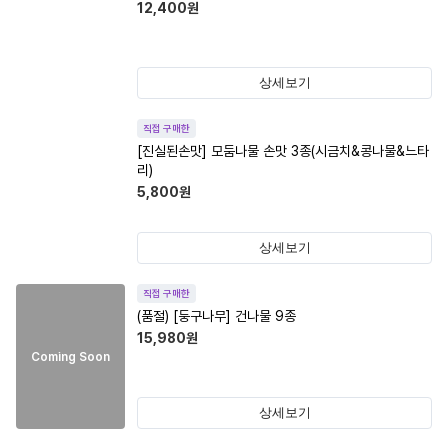
12,400
원
상세보기
직접 구매한
[진실된손맛] 모둠나물 손맛 3종(시금치&콩나물&느타
리)
5,800
원
상세보기
직접 구매한
(품절)
[둥구나무] 건나물 9종
15,980
원
Coming Soon
상세보기