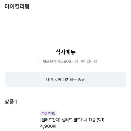
마이컬리템
식사메뉴
새로운케이크903
님의 마이컬리템
내 입맛에 매치되는 종류
상품
1
직접 구매한
[샐러드판다] 샐러드 샌드위치 11종 (택1)
4,900
원