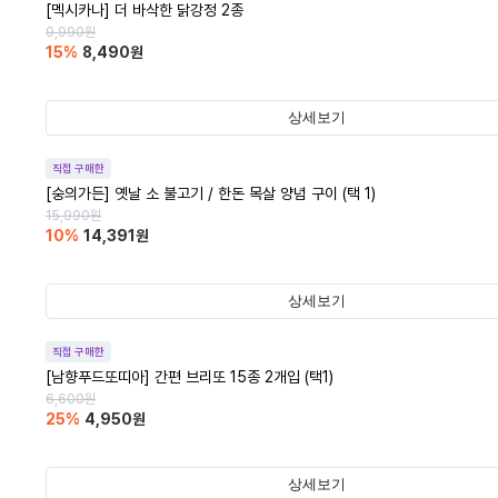
[멕시카나] 더 바삭한 닭강정 2종
9,990
원
15
%
8,490
원
상세보기
직접 구매한
[숭의가든] 옛날 소 불고기 / 한돈 목살 양념 구이 (택 1)
15,990
원
10
%
14,391
원
상세보기
직접 구매한
[남향푸드또띠아] 간편 브리또 15종 2개입 (택1)
6,600
원
25
%
4,950
원
상세보기