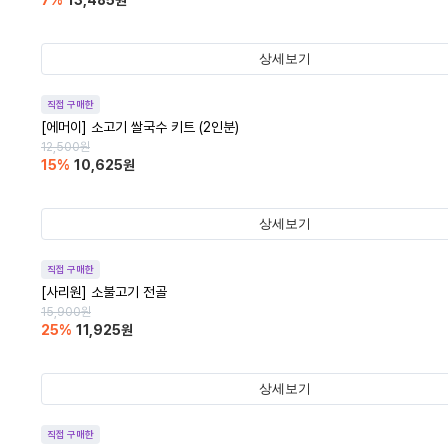
7
%
13,485
원
상세보기
직접 구매한
[에머이] 소고기 쌀국수 키트 (2인분)
12,500
원
15
%
10,625
원
상세보기
직접 구매한
[사리원] 소불고기 전골
15,900
원
25
%
11,925
원
상세보기
직접 구매한