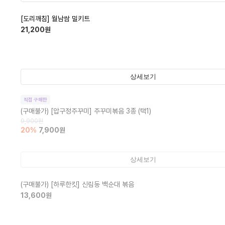
[도리깨침] 월남쌈 밀키트
21,200
원
상세보기
직접 구매한
(구매불가)
[압구정주꾸미] 주꾸미볶음 3종 (택1)
9,900
원
20
%
7,900
원
상세보기
(구매불가)
[하루한킷] 신림동 백순대 볶음
13,600
원