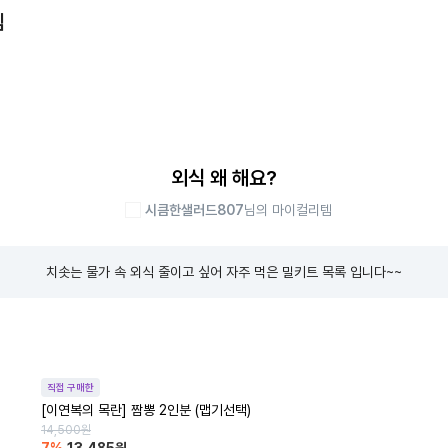
템
외식 왜 해요?
시큼한샐러드807
님의 마이컬리템
치솟는 물가 속 외식 줄이고 싶어 자주 먹은 밀키트 목록 입니다~~
직접 구매한
[이연복의 목란] 짬뽕 2인분 (맵기선택)
14,500
원