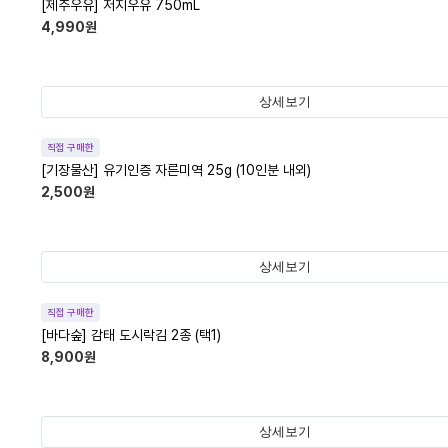
[제주우유] 저지우유 750mL
4,990
원
상세보기
직접 구매한
[기장물산] 유기인증 자른미역 25g (10인분 내외)
2,500
원
상세보기
직접 구매한
[바다숲] 감태 도시락김 2종 (택1)
8,900
원
상세보기