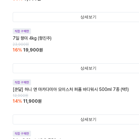
상세보기
직접 구매한
7일 향미 4kg (향진주)
23,900
원
16
%
19,900
원
상세보기
직접 구매한
[쿤달] 허니 앤 마카다미아 모이스처 퍼퓸 바디워시 500ml 7종 (택1)
13,900
원
14
%
11,900
원
상세보기
직접 구매한