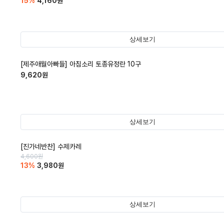
15
%
4,160
원
상세보기
[제주애월아빠들] 아침소리 토종유정란 10구
9,620
원
상세보기
[진가네반찬] 수제카레
4,600
원
13
%
3,980
원
상세보기