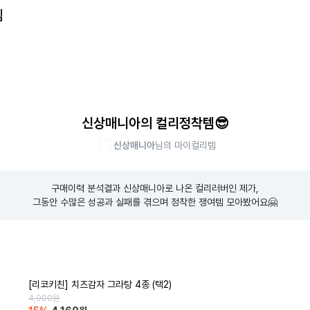
템
신상매니아의 컬리정착템😎
신상매니아
님의 마이컬리템
구매이력 분석결과 신상매니아로 나온 컬리러버인 제가,

그동안 수많은 성공과 실패를 겪으며 정착한 쟁여템 모아봤어요🤗
[리코키친] 치즈감자 그라탕 4종 (택2)
4,900
원