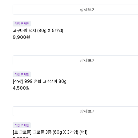
상세보기
직접 구매한
고구마빵 생지 (80g X 5개입)
9,900
원
상세보기
직접 구매한
[삼광] 999 혼합 고추냉이 80g
4,500
원
상세보기
직접 구매한
[르 크로플] 크로플 3종 (60g X 3개입) (택1)