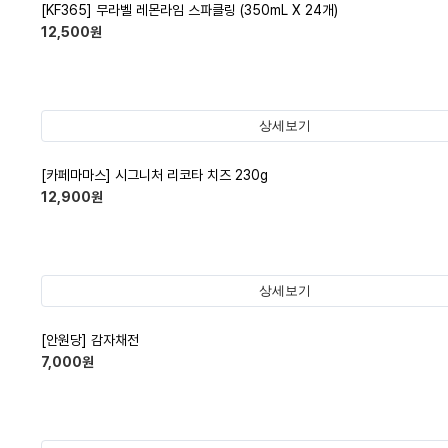
[KF365] 무라벨 레몬라임 스파클링 (350mL X 24개)
12,500
원
상세보기
[카페마마스] 시그니처 리코타 치즈 230g
12,900
원
상세보기
[안원당] 감자채전
7,000
원