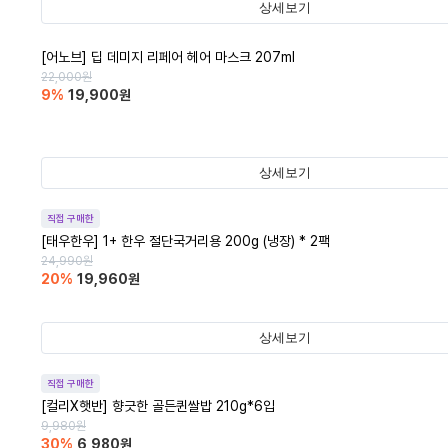
상세보기
[어노브] 딥 데미지 리페어 헤어 마스크 207ml
22,000
원
9
%
19,900
원
상세보기
직접 구매한
[태우한우] 1+ 한우 절단국거리용 200g (냉장) * 2팩
24,990
원
20
%
19,960
원
상세보기
직접 구매한
[컬리X햇반] 향긋한 골든퀸쌀밥 210g*6입
9,980
원
30
%
6,980
원