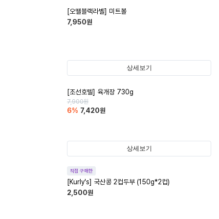
[오뗄블랙라벨] 미트볼
7,950
원
상세보기
[조선호텔] 육개장 730g
7,900
원
6
%
7,420
원
상세보기
직접 구매한
[Kurly's] 국산콩 2컵두부 (150g*2컵)
2,500
원