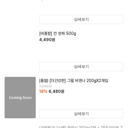
상세보기
[바름팜] 깐 양파 500g
4,490
원
상세보기
(품절)
[더건강한] 그릴 비엔나 200gX2개입
7,980
원
18
%
6,480
원
Coming Soon
상세보기
(구매불가)
[스팸] 클래식 200gx2캔 + 25%라이트 2