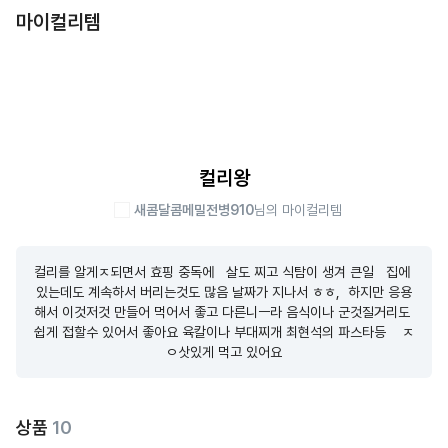
마이컬리템
컬리왕
새콤달콤메밀전병910
님의 마이컬리템
컬리를 알게ㅈ되면서 효핑 중독에   살도 찌고 식탐이 생겨 큰일   집에 
있는데도 계속하서 버리는것도 많음 날짜가 지나서 ㅎㅎ,  하지만 응용
해서 이것저것 만들어 먹어서 좋고 다른니ㅡ라 음식이나 군것질거리도 
쉽게 접할수 있어서 좋아요 육칼이나 부대찌개 최현석의 파스타등    ㅈ
ㅇ삿있게 먹고 있어요
상품
10