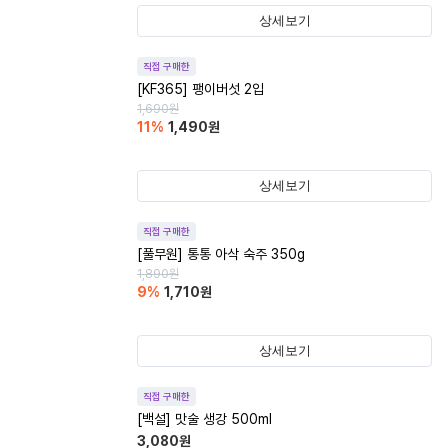
상세보기
직접 구매한
[KF365] 팽이버섯 2입
1,690
원
11
%
1,490
원
상세보기
직접 구매한
[풀무원] 통통 아삭 숙주 350g
1,890
원
9
%
1,710
원
상세보기
직접 구매한
[백설] 맛술 생강 500ml
3,080
원