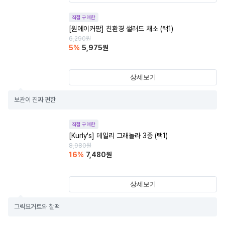
직접 구매한
[원에이커팜] 친환경 샐러드 채소 (택1)
6,290
원
5
%
5,975
원
상세보기
보관이 진짜 편한
직접 구매한
[Kurly's] 데일리 그래놀라 3종 (택1)
8,980
원
16
%
7,480
원
상세보기
그릭요거트와 찰떡