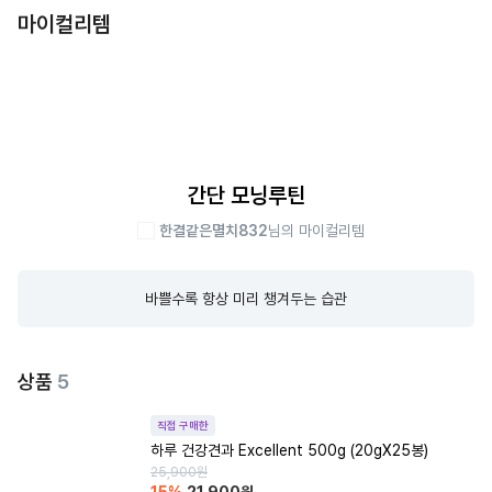
마이컬리템
간단 모닝루틴
한결같은멸치832
님의 마이컬리템
바쁠수록 항상 미리 챙겨두는 습관
상품
5
직접 구매한
하루 건강견과 Excellent 500g (20gX25봉)
25,900
원