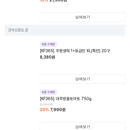
15
%
21,900
원
상세보기
간식으로도 굳
직접 구매한
[KF365] 무항생제 1+등급란 XL(특란) 20구
8,380
원
상세보기
직접 구매한
[KF365] 대추방울토마토 750g
9,990
원
20
%
7,990
원
상세보기