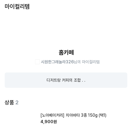
마이컬리템
홈카페
시원한그래놀라326
님의 마이컬리템
디저트랑 커피의 조합 . .
상품
2
[노아베이커리] 치아바타 3종 150g (택1)
4,900
원