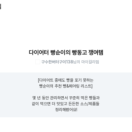
템
다이어터 빵순이의 빵동고 쟁여템
구수한버터구이138
님의 마이컬리템
[다이어트 중에도 빵을 포기 못하는 

빵순이의 추천 빵&페어링 리스트]

몇 년 동안 관리하면서 꾸준히 먹은 빵들과

같이 먹으면 더 맛있고 든든한 소스/제품들 

정리해봤어요!