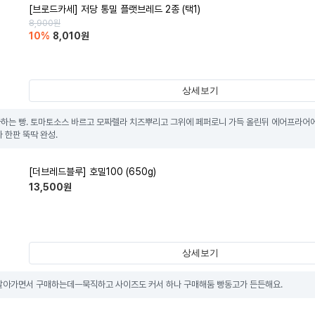
[브로드카세] 저당 통밀 플랫브레드 2종 (택1)
8,900
원
10
%
8,010
원
상세보기
하는 빵. 토마토소스 바르고 모짜렐라 치즈뿌리고 그위에 페퍼로니 가득 올린뒤 에어프라어에
 한판 뚝딱 완성.
[더브레드블루] 호밀100 (650g)
13,500
원
상세보기
갈아가면서 구매하는데ㅡ묵직하고 사이즈도 커서 하나 구매해둠 빵동고가 든든해요.