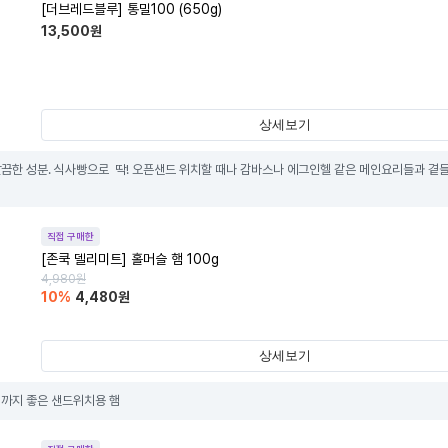
[더브레드블루] 통밀100 (650g)
13,500
원
상세보기
깔끔한 성분. 식사빵으로  딱! 오픈샌드 위치할 때나 감바스나 에그인헬 같은 메인요리들과 곁들
직접 구매한
[존쿡 델리미트] 홀머슬 햄 100g
4,980
원
10
%
4,480
원
상세보기
까지 좋은 샌드위치용 햄