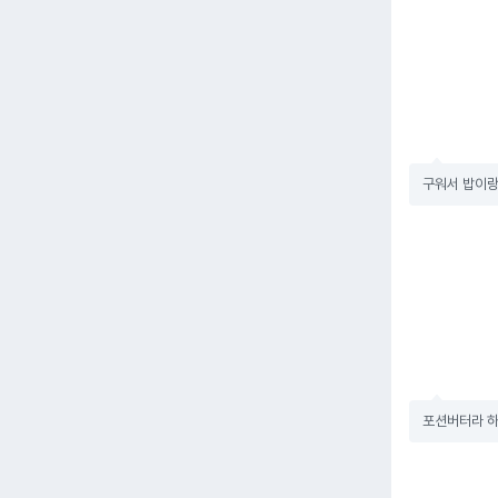
구워서 밥이랑
포션버터라 하