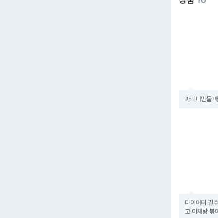
파니니만들 때 
다이어터 필수
고 야채랑 볶