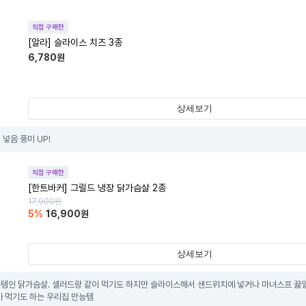
직접 구매한
[알라] 슬라이스 치즈 3종
6,780
원
상세보기
넣음 풍미 UP!
직접 구매한
[한트바커] 그릴드 냉장 닭가슴살 2종
17,900
원
5
%
16,900
원
상세보기
템인 닭가슴살. 샐러드랑 같이 먹기도 하지만 슬라이스해서 샌드위치에 넣거나 마녀스프 끓
아 먹기도 하는 우리집 만능템