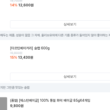
14,700
원
14
%
12,600
원
상세보기
해두는 제품. 성분이 깔끔 그 자체. 올리브유외에 다른 기름 종류가 들어있지 않아 좋아하는 
[타르틴베이커리] 슬랩 600g
15,800
원
15
%
13,430
원
상세보기
지만 그만큼 맛있는 슬랩
(품절)
[웨스턴베이글] 100% 통밀 화덕 베이글 85gX4개입
9,800
원