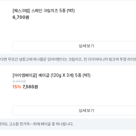
[퀘스크렘] 스페인 크림치즈 5종 (택1)
6,700
원
상세보기
다면 무조건 냉장고에 하나쯤은 있어야한다는 크림치즈. 전 다이어터니까 핑크색 뚜껑 라이트
[아이엠베이글] 베이글 (120g X 3개) 5종 (택1)
8,900
원
15
%
7,565
원
상세보기
먹어도 고소함 한가득ㅡ최애 베이글 중 하나랍니다.