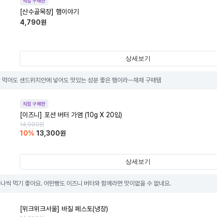
직접 구매한
[산수골목장] 햄이야기
4,790
원
상세보기
 먹어도 샌드위치안에 넣어도 맛있는 성분 좋은 햄이라ㅡ재재 구매템
직접 구매한
[이즈니] 포션 버터 가염 (10g X 20입)
14,900
원
10
%
13,300
원
상세보기
나씩 먹기 좋아요. 어떤빵도 이즈니 버터와 함께라면 맛이없을 수 없네요.
[위크위크서울] 바질 페스토(냉장)