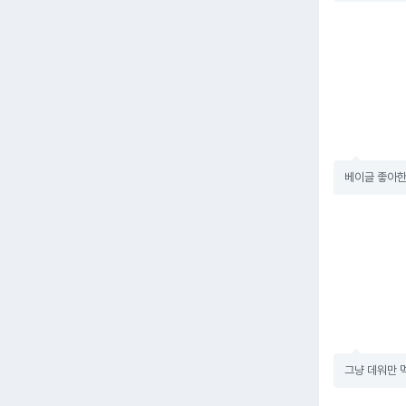
베이글 좋아한
그냥 데워만 