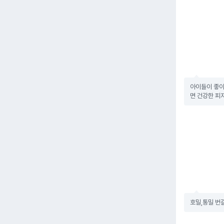
아이들이 좋아
면 건강한 피자
호밀,통밀 번