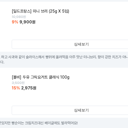
[일드프랑스] 미니 브리 (25g X 5입)
10,980
원
9
%
9,900
원
상세보기
 하고 사과와 같이 슬라이스해서 빵위에 올려먹음 아주 맛난 미니브리. 향이 강한 치즈가 아니
다.
[볼비] 두유 그릭요거트 클래식 100g
3,500
원
15
%
2,975
원
상세보기
맛있지만 빵순이는 크림치즈대신 베이글에도 발라먹어요!