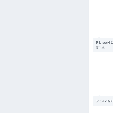
통밀100에 
좋아요.
맛있고 가성비