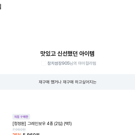
템
맛있고 신선했던 아이템
참치쌈장905
님의 마이컬리템
재구매 했거나 재구매 하고싶어지는
직접 구매한
[청정원] 그레인보우 4종 (2입) (택1)
7,960
원