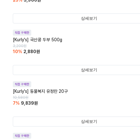
25
%
5,960
원
상세보기
직접 구매한
[Kurly's] 국산콩 두부 500g
3,200
원
10
%
2,880
원
상세보기
직접 구매한
[Kurly's] 동물복지 유정란 20구
10,580
원
7
%
9,839
원
상세보기
직접 구매한