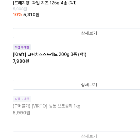
[프레지덩] 과일 치즈 125g 4종 (택1)
5,900
원
10
%
5,310
원
상세보기
직접 구매한
[Kraft] 크림치즈스프레드 200g 3종 (택1)
7,980
원
상세보기
직접 구매한
(구매불가)
[VIRTO] 냉동 브로콜리 1kg
5,990
원
상세보기