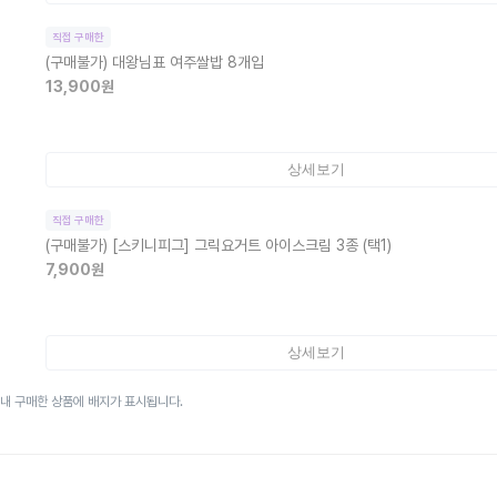
직접 구매한
(구매불가)
대왕님표 여주쌀밥 8개입
13,900
원
상세보기
직접 구매한
(구매불가)
[스키니피그] 그릭요거트 아이스크림 3종 (택1)
7,900
원
상세보기
이내 구매한 상품에 배지가 표시됩니다.