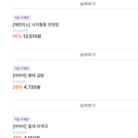
상세보기
직접 구매한
[해찬미소] 낙지통통 연포탕
13,900
원
10
%
12,510
원
상세보기
직접 구매한
[마마리] 황태 곰탕
5,900
원
20
%
4,720
원
상세보기
직접 구매한
[마마리] 들깨 미역국
5,200
원