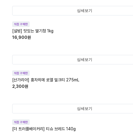
상세보기
직접 구매한
[설빙] 맛있는 딸기청 1kg
16,900
원
상세보기
직접 구매한
[산가리아] 홍차히메 로열 밀크티 275mL
2,300
원
상세보기
직접 구매한
[더 트러플베이커리] 티슈 브레드 140g