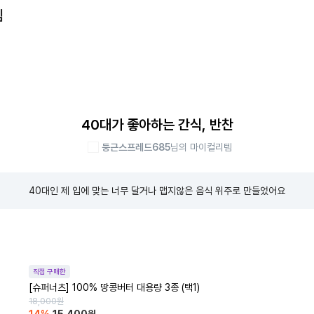
템
40대가 좋아하는 간식, 반찬
둥근스프레드685
님의 마이컬리템
40대인 제 입에 맞는 너무 달거나 맵지않은 음식 위주로 만들었어요
직접 구매한
[슈퍼너츠] 100% 땅콩버터 대용량 3종 (택1)
18,000
원