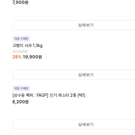
7,900
원
상세보기
직접 구매한
고랭지 사과 1.3kg
27,900
원
28
%
19,900
원
상세보기
직접 구매한
[성수동 팩피 : FAGP] 인기 파스타 2종 (택1)
8,200
원
상세보기