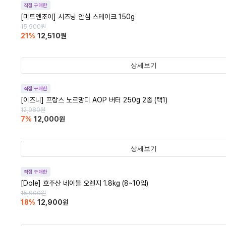
직접 구매한
[미트엔조이] 시즈닝 안심 스테이크 150g
15,900
원
21
%
12,510
원
상세보기
직접 구매한
[이즈니] 프랑스 노르망디 AOP 버터 250g 2종 (택1)
12,980
원
7
%
12,000
원
상세보기
직접 구매한
[Dole] 호주산 네이블 오렌지 1.8kg (8~10입)
15,900
원
18
%
12,900
원