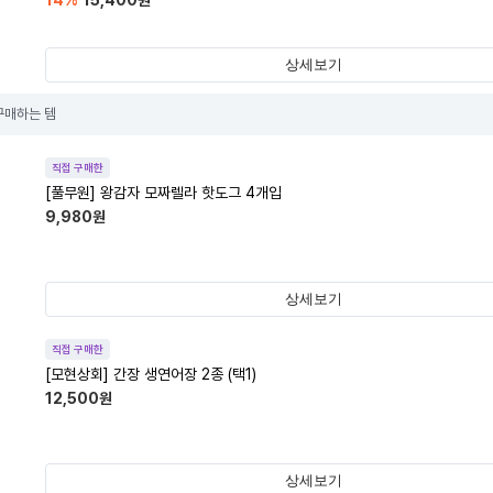
14
%
15,400
원
상세보기
구매하는 템
직접 구매한
[풀무원] 왕감자 모짜렐라 핫도그 4개입
9,980
원
상세보기
직접 구매한
[모현상회] 간장 생연어장 2종 (택1)
12,500
원
상세보기