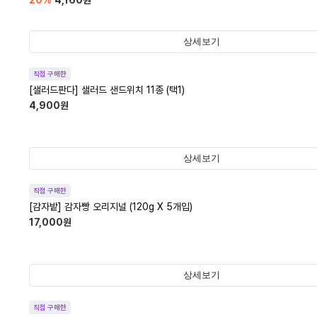
20
%
4,160
원
상세보기
직접 구매한
[샐러드판다] 샐러드 샌드위치 11종 (택1)
4,900
원
상세보기
직접 구매한
[감자밭] 감자빵 오리지널 (120g X 5개입)
17,000
원
상세보기
직접 구매한