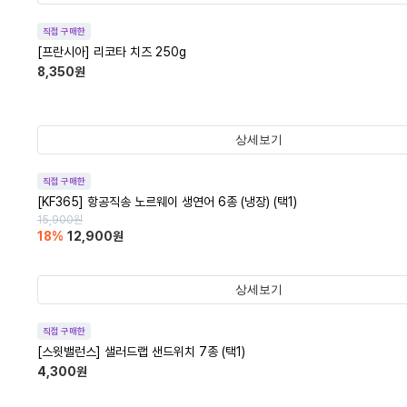
직접 구매한
[프란시아] 리코타 치즈 250g
8,350
원
상세보기
직접 구매한
[KF365] 항공직송 노르웨이 생연어 6종 (냉장) (택1)
15,900
원
18
%
12,900
원
상세보기
직접 구매한
[스윗밸런스] 샐러드랩 샌드위치 7종 (택1)
4,300
원