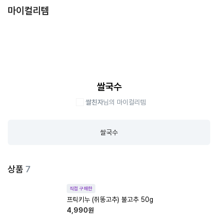
마이컬리템
쌀국수
쌀친자
님의 마이컬리템
쌀국수
상품
7
직접 구매한
프릭키누 (쥐똥고추) 불고추 50g
4,990
원