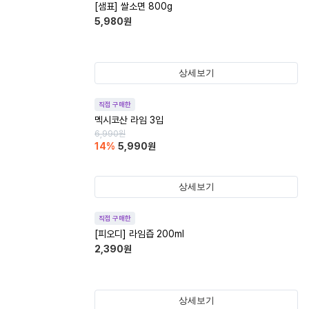
[샘표] 쌀소면 800g
5,980
원
상세보기
직접 구매한
멕시코산 라임 3입
6,990
원
14
%
5,990
원
상세보기
직접 구매한
[피오디] 라임즙 200ml
2,390
원
상세보기