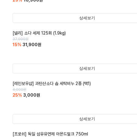
29
%
16,900
원
상세보기
[넬리] 소다 세제 125회 (1.9kg)
37,900
원
15
%
31,900
원
상세보기
[레인보우샵] 과탄산소다 솝 세탁비누 2종 (택1)
4,000
원
25
%
3,000
원
상세보기
[프로쉬] 독일 섬유유연제 아몬드밀크 750ml