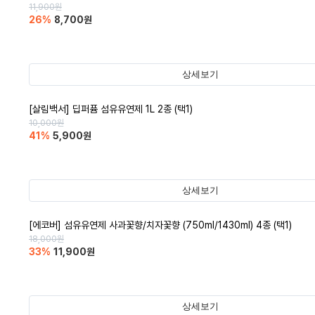
11,900
원
26
%
8,700
원
상세보기
[살림백서] 딥퍼퓸 섬유유연제 1L 2종 (택1)
10,000
원
41
%
5,900
원
상세보기
[에코버] 섬유유연제 사과꽃향/치자꽃향 (750ml/1430ml) 4종 (택1)
18,000
원
33
%
11,900
원
상세보기