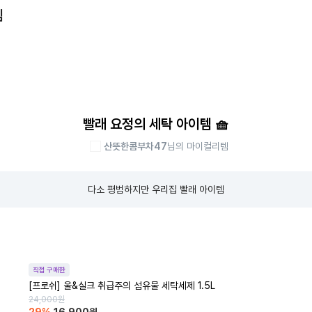
템
빨래 요정의 세탁 아이템 🧺
산뜻한콤부차47
님의 마이컬리템
다소 평범하지만 우리집 빨래 아이템
직접 구매한
[프로쉬] 울&실크 취급주의 섬유물 세탁세제 1.5L
24,000
원