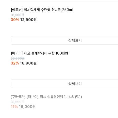
[에코버] 울세탁세제 수련꽃 허니듀 750ml
18,500
원
30
%
12,900
원
상세보기
[에코버] 제로 울세탁세제 무향 1000ml
25,000
원
32
%
16,900
원
상세보기
(구매불가)
[라브아] 퍼퓸 섬유유연제 1L 4종 (택1)
18,000
원
11
%
16,000
원