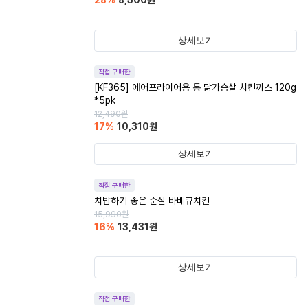
28
%
8,500
원
상세보기
직접 구매한
[KF365] 에어프라이어용 통 닭가슴살 치킨까스 120g
*5pk
12,490
원
17
%
10,310
원
상세보기
직접 구매한
치밥하기 좋은 순살 바베큐치킨
15,990
원
16
%
13,431
원
상세보기
직접 구매한