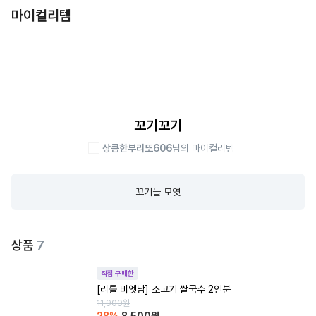
마이컬리템
꼬기꼬기
상큼한부리또606
님의 마이컬리템
꼬기들 모엿
상품
7
직접 구매한
[리틀 비엣남] 소고기 쌀국수 2인분
11,900
원