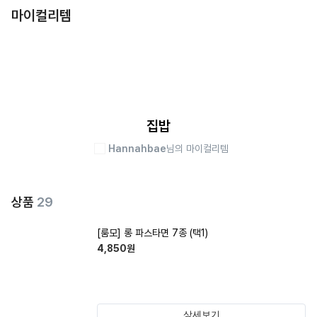
마이컬리템
집밥
Hannahbae
님의 마이컬리템
상품
29
[룸모] 롱 파스타면 7종 (택1)
4,850
원
상세보기