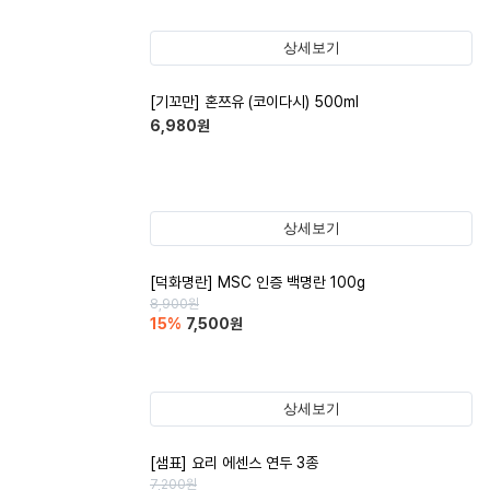
상세보기
[기꼬만] 혼쯔유 (코이다시) 500ml
6,980
원
상세보기
[덕화명란] MSC 인증 백명란 100g
8,900
원
15
%
7,500
원
상세보기
[샘표] 요리 에센스 연두 3종
7,200
원