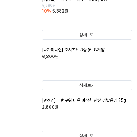
5,980
원
10
%
5,382
원
상세보기
[나가타니엔] 오차즈케 3종 (6~8개입)
6,300
원
상세보기
[만전김] 두번구워 더욱 바삭한 만전 김밥용김 25g
2,800
원
상세보기