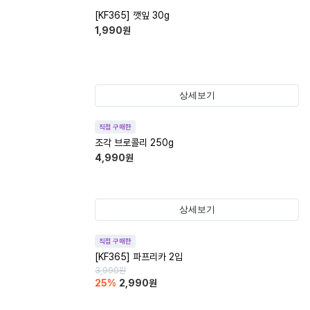
[KF365] 깻잎 30g
1,990
원
상세보기
직접 구매한
조각 브로콜리 250g
4,990
원
상세보기
직접 구매한
[KF365] 파프리카 2입
3,990
원
25
%
2,990
원