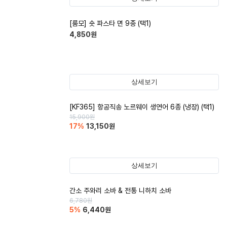
[룸모] 숏 파스타 면 9종 (택1)
4,850
원
상세보기
[KF365] 항공직송 노르웨이 생연어 6종 (냉장) (택1)
15,900
원
17
%
13,150
원
상세보기
간소 주와리 소바 & 전통 니하치 소바
6,780
원
5
%
6,440
원