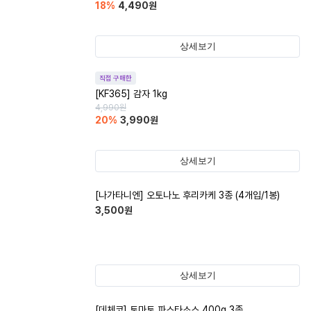
18
%
4,490
원
상세보기
직접 구매한
[KF365] 감자 1kg
4,990
원
20
%
3,990
원
상세보기
[나가타니엔] 오토나노 후리카케 3종 (4개입/1봉)
3,500
원
상세보기
[데체코] 토마토 파스타소스 400g 3종