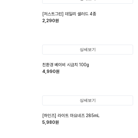
[저스트그린] 데일리 샐러드 4종
2,290
원
상세보기
친환경 베이비 시금치 100g
4,990
원
상세보기
[하인즈] 라이트 마요네즈 285mL
5,980
원