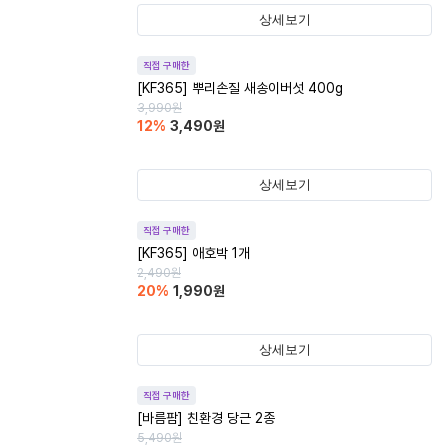
상세보기
직접 구매한
[KF365] 뿌리손질 새송이버섯 400g
3,990
원
12
%
3,490
원
상세보기
직접 구매한
[KF365] 애호박 1개
2,490
원
20
%
1,990
원
상세보기
직접 구매한
[바름팜] 친환경 당근 2종
5,490
원