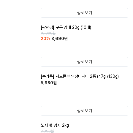
상세보기
[광천김] 구운 감태 20g (10매)
10,900
원
20
%
8,690
원
상세보기
[쿠라콘] 시오콘부 염장다시마 2종 (47g /130g)
5,980
원
상세보기
노지 햇 감자 2kg
7,990
원