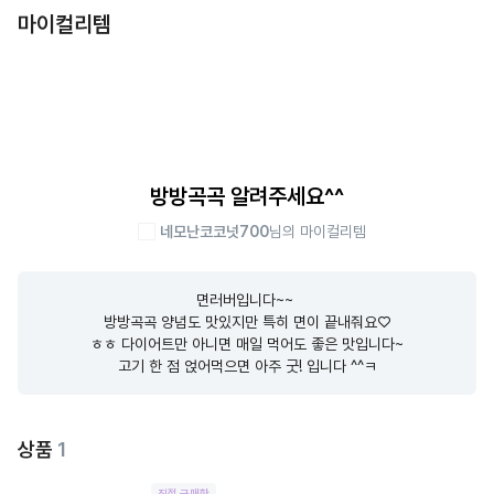
마이컬리템
방방곡곡 알려주세요^^
네모난코코넛700
님의 마이컬리템
면러버입니다~~ 

방방곡곡 양념도 맛있지만 특히 면이 끝내줘요♡

ㅎㅎ 다이어트만 아니면 매일 먹어도 좋은 맛입니다~

고기 한 점 얹어먹으면 아주 굿! 입니다 ^^ㅋ
상품
1
직접 구매한