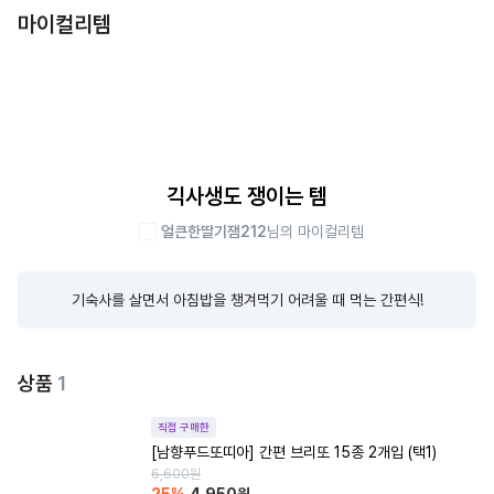
마이컬리템
긱사생도 쟁이는 템
얼큰한딸기잼212
님의 마이컬리템
기숙사를 살면서 아침밥을 챙겨먹기 어려울 때 먹는 간편식!
상품
1
직접 구매한
[남향푸드또띠아] 간편 브리또 15종 2개입 (택1)
6,600
원