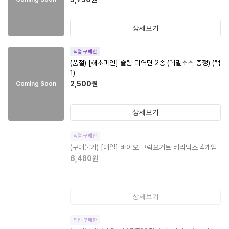
상세보기
직접 구매한
(품절)
[해초미인] 슬림 미역면 2종 (메밀소스 증정) (택
1)
2,500
원
Coming Soon
상세보기
직접 구매한
(구매불가)
[매일] 바이오 그릭요거트 베리믹스 4개입
6,480
원
상세보기
직접 구매한