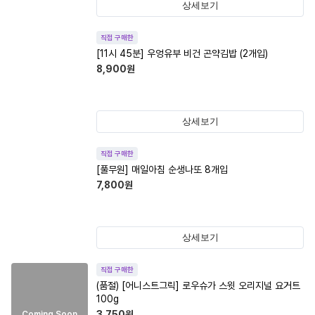
상세보기
직접 구매한
[11시 45분] 우엉유부 비건 곤약김밥 (2개입)
8,900
원
상세보기
직접 구매한
[풀무원] 매일아침 순생나또 8개입
7,800
원
상세보기
직접 구매한
(품절)
[어니스트그릭] 로우슈가 스윗 오리지널 요거트
100g
3,750
원
Coming Soon