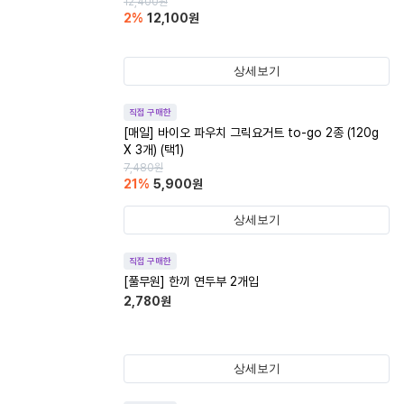
12,400
원
2
%
12,100
원
상세보기
직접 구매한
[매일] 바이오 파우치 그릭요거트 to-go 2종 (120g
X 3개) (택1)
7,480
원
21
%
5,900
원
상세보기
직접 구매한
[풀무원] 한끼 연두부 2개입
2,780
원
상세보기