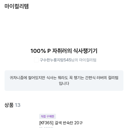
마이컬리템
100% P 자취러의 식사챙기기
구수한누룽지탕545
님의 마이컬리템
귀차니즘에 절어있지만 식사는 뭐라도 꼭 챙기는 간편식 러버의 컬리템
입니다
상품
13
직접 구매한
[KF365] 갈색 반숙란 20구