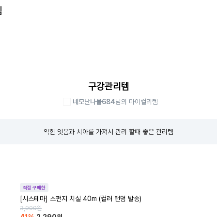
템
구강관리템
네모난나물684
님의 마이컬리템
약한 잇몸과 치아를 가져서 관리 할때 좋은 관리템
직접 구매한
[시스테마] 스펀지 치실 40m (컬러 랜덤 발송)
3,900
원