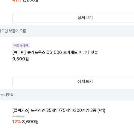
41
%
2,290
원
상세보기
닿으면 부풀어 오름
직접 구매한
[큐라덴] 큐라프록스 CS1006 초미세모 어금니 칫솔
9,500
원
상세보기
어금니칫솔
[플랙커스] 트윈라인 35개입/75개입/300개입 3종 (택1)
4,100
원
12
%
3,600
원