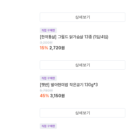
상세보기
직접 구매한
[한끼통살] 그릴드 닭가슴살 13종 (1입/4입)
3,200
원
15
%
2,720
원
상세보기
직접 구매한
[햇반] 발아현미밥 작은공기 130g*3
5,780
원
45
%
3,150
원
상세보기
직접 구매한