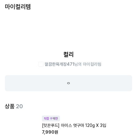
마이컬리템
컬리
깔끔한육개장471
님의 마이컬리템
ㅇ
상품
20
직접 구매한
[맛꾼푸드] 아이스 엿구마 120g X 3입
7,990
원