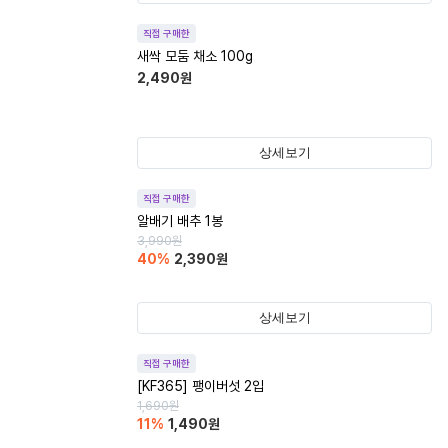
직접 구매한
새싹 모둠 채소 100g
2,490
원
상세보기
직접 구매한
알배기 배추 1봉
3,990
원
40
%
2,390
원
상세보기
직접 구매한
[KF365] 팽이버섯 2입
1,690
원
11
%
1,490
원