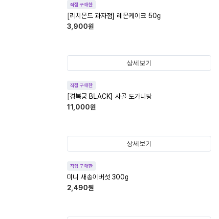
직접 구매한
[리치몬드 과자점] 레몬케이크 50g
3,900
원
상세보기
직접 구매한
[경복궁 BLACK] 사골 도가니탕
11,000
원
상세보기
직접 구매한
미니 새송이버섯 300g
2,490
원