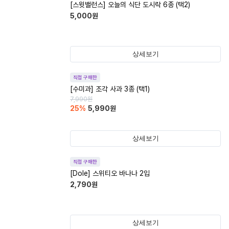
[스윗밸런스] 오늘의 식단 도시락 6종 (택2)
5,000
원
상세보기
직접 구매한
[수미과] 조각 사과 3종 (택1)
7,990
원
25
%
5,990
원
상세보기
직접 구매한
[Dole] 스위티오 바나나 2입
2,790
원
상세보기