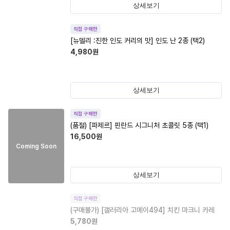
상세보기
직접 구매한
[뉴델리 :진한 인도 커리의 맛] 인도 난 2종 (택2)
4,980
원
상세보기
직접 구매한
(품절)
[파제르] 핀란드 시그니처 초콜릿 5종 (택1)
16,500
원
Coming Soon
상세보기
직접 구매한
(구매불가)
[갤러리아 고메이494] 치킨 마크니 카레
5,780
원