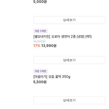
5,000
원
상세보기
직접 구매한
[쌜모네키친] 오로라 생연어 2종 (냉장) (택1)
16,890
원
17
%
13,990
원
상세보기
직접 구매한
[마음이가] 모듬 꿀떡 350g
5,500
원
상세보기