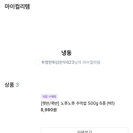
마이컬리템
냉동
투명한튀김만두623
님의 마이컬리템
상품
3
직접 구매한
[햇반/쿡반] 노릇노릇 주먹밥 500g 6종 (택1)
8,980
원
상세보기