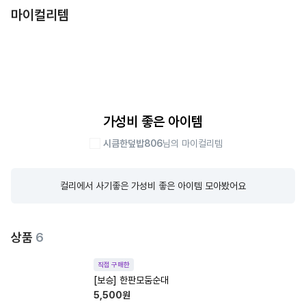
마이컬리템
가성비 좋은 아이템
시큼한덮밥806
님의 마이컬리템
컬리에서 사기좋은 가성비 좋은 아이템 모아봤어요
상품
6
직접 구매한
[보승] 한판모둠순대
5,500
원