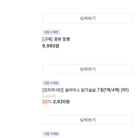
상세보기
직접 구매한
[고메] 중화 짬뽕
9,980
원
상세보기
직접 구매한
[모두의식단] 슬라이스 닭가슴살 7종(1팩/4팩) (택1)
3,400
원
22
%
2,620
원
상세보기
직접 구매한