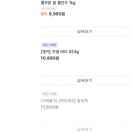
풀무원 쌀 물만두 1kg
10,980
원
9
%
9,980
원
상세보기
직접 구매한
[앵커] 무염 버터 454g
10,680
원
상세보기
직접 구매한
(구매불가)
[마이셰프] 팔보채
17,900
원
상세보기