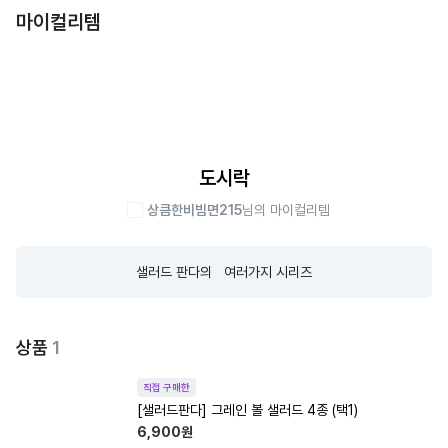
마이컬리템
도시락
상큼한비빔면215
님의 마이컬리템
샐러드 판다의   여러가지 시리즈
상품
1
직접 구매한
[샐러드판다] 그레인 볼 샐러드 4종 (택1)
6,900
원