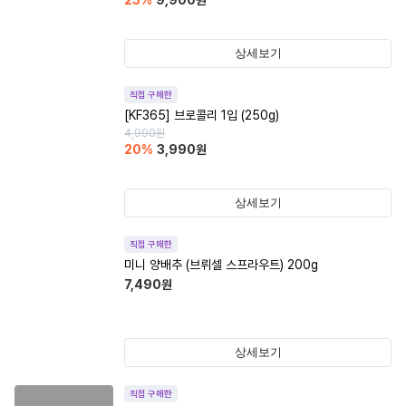
23
%
9,900
원
상세보기
직접 구매한
[KF365] 브로콜리 1입 (250g)
4,990
원
20
%
3,990
원
상세보기
직접 구매한
미니 양배추 (브뤼셀 스프라우트) 200g
7,490
원
상세보기
직접 구매한