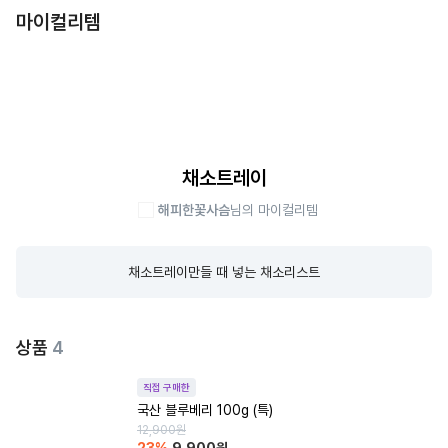
마이컬리템
채소트레이
해피한꽃사슴
님의 마이컬리템
채소트레이만들 때 넣는 채소리스트
상품
4
직접 구매한
국산 블루베리 100g (특)
12,900
원