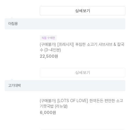
상세보기
아침용
직접 구매한
(구매불가)
[프레시지] 푸짐한 소고기 샤브샤브 & 칼국
수 (3~4인분)
22,500
원
상세보기
고기대박
(구매불가)
[LOTS OF LOVE] 한끼든든 편안한 소고
기뭇국밥 (리뉴얼)
6,000
원