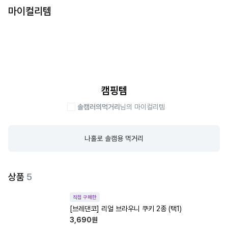
마이컬리템
캠핑템
솔캠러의먹거리
님의 마이컬리템
나홀로 솔캠용 먹거리
상품
5
직접 구매한
[브레댄코] 리얼 브라우니 쿠키 2종 (택1)
3,690
원