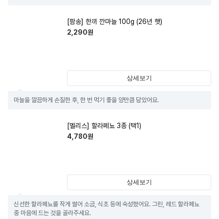
[팜송] 한끼 깐마늘 100g (26년 햇)
2,290
원
상세보기
마늘을 깔끔하게 손질한 후, 한 번 먹기 좋을 양만큼 담았어요.
[멜리스] 할라페뇨 3종 (택1)
4,780
원
상세보기
신선한 할라페뇨를 작게 썰어 소금, 식초 등에 숙성했어요. 그린, 레드 할라페뇨 
중 마음에 드는 것을 골라주세요.