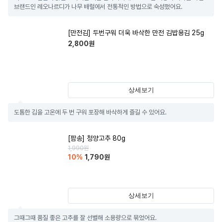
브랜드인 레오나르디가 나무 배럴에서 전통적인 방법으로 숙성했어요.
[만전김] 두번구워 더욱 바삭한 만전 김밥용김 25g
2,800
원
상세보기
도톰한 김을 고온에 두 번 구워 포장해 바삭하게 즐길 수 있어요.
[팜송] 청양고추 80g
1,990
원
10
%
1,790
원
상세보기
그때그때 품질 좋은 고추를 잘 선별해 소용량으로 묶었어요.