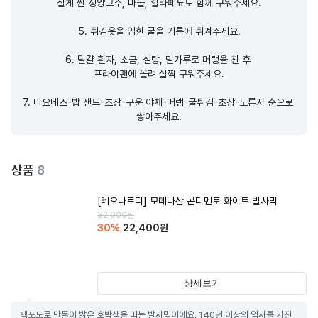
잘게 썬 청양고추, 마늘, 할라페뇨도 함께 구워주세요.

5. 튀김옷을 입힌 굴을 기름에 튀겨주세요.

6. 달걀 흰자, 소금, 설탕, 밀가루로 머랭을 친 후 

프라이팬에 올려 살짝 구워주세요.

7. 마요네즈-밥 샌드-초장-구운 야채-머랭-굴튀김-초장-노른자 순으로 
쌓아주세요.
상품
8
[레오나르디] 모데나산 콘디멘토 화이트 발사믹
32,000
원
30
%
22,400
원
상세보기
백포도로 만들어 밝은 호박색을 띠는 발사믹이에요. 140년 이상의 역사를 가진 