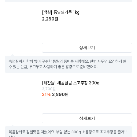
[백설] 통밀밀가루 1kg
2,250
원
상세보기
속껍질까지 함께 빻아 구수한 통밀의 풍미를 자랑해요. 한번 사두면 요긴하게 쓸 
수 있는 만큼, 두고두고 사용하기 좋은 용량으로 준비했어요.
[해찬들] 새콤달콤 초고추장 300g
3,700
원
21
%
2,890
원
상세보기
볶음참깨로 감칠맛을 더했어요. 부담 없는 300g 소용량으로 초고추장을 즐겨보