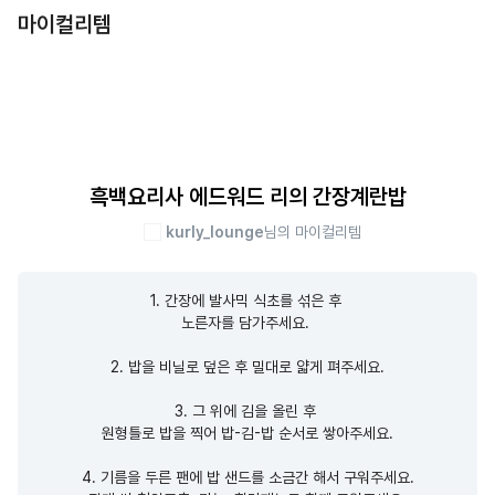
마이컬리템
흑백요리사 에드워드 리의 간장계란밥
kurly_lounge
님의 마이컬리템
1. 간장에 발사믹 식초를 섞은 후 

노른자를 담가주세요. 

2. 밥을 비닐로 덮은 후 밀대로 얇게 펴주세요.

3. 그 위에 김을 올린 후 

원형틀로 밥을 찍어 밥-김-밥 순서로 쌓아주세요.

4. 기름을 두른 팬에 밥 샌드를 소금간 해서 구워주세요.
