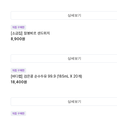
상세보기
직접 구매한
[소금집] 잠봉뵈르 샌드위치
8,900
원
상세보기
직접 구매한
[바디랩] 검은콩 순수두유 99.9 (185mL X 20개)
18,400
원
상세보기
직접 구매한