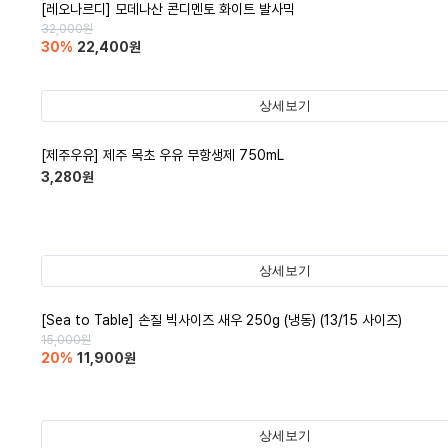
[레오나르디] 모데나산 콘디멘토 화이트 발사믹
32,000
원
30
%
22,400
원
상세보기
[제주우유] 제주 목초 우유 무항생제 750mL
3,280
원
상세보기
[Sea to Table] 손질 빅사이즈 새우 250g (냉동) (13/15 사이즈)
15,000
원
20
%
11,900
원
상세보기