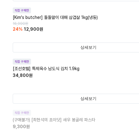
직접 구매한
[Kim's butcher] 돌돌말이 대패 삼겹살 1kg(냉동)
16,990
원
24
%
12,900
원
상세보기
직접 구매한
[조선호텔] 특제육수 남도식 김치 1.9kg
34,800
원
상세보기
직접 구매한
(구매불가)
[최현석의 쵸이닷] 새우 봉골레 파스타
9,300
원