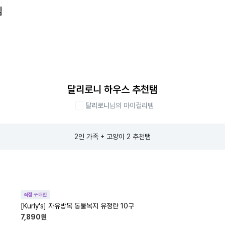
템
달리로니 하우스 추천탬
달리로니
님의 마이컬리템
2인 가족 + 고양이 2 추천탬
직접 구매한
[Kurly's] 자유방목 동물복지 유정란 10구
7,890
원