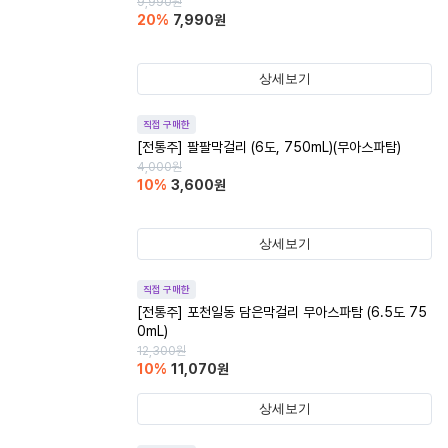
9,990
원
20
%
7,990
원
상세보기
직접 구매한
[전통주] 팔팔막걸리 (6도, 750mL)(무아스파탐)
4,000
원
10
%
3,600
원
상세보기
직접 구매한
[전통주] 포천일동 담은막걸리 무아스파탐 (6.5도 75
0mL)
12,300
원
10
%
11,070
원
상세보기