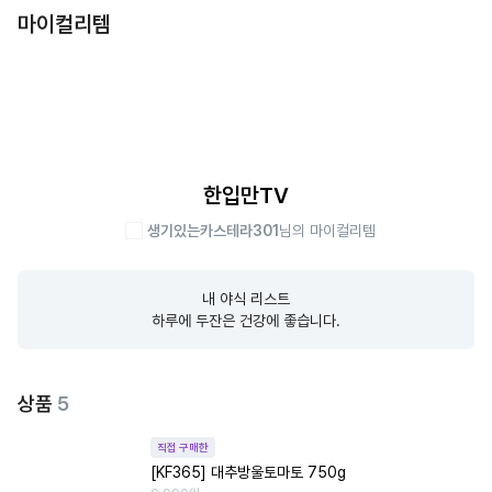
마이컬리템
한입만TV
생기있는카스테라301
님의 마이컬리템
내 야식 리스트

하루에 두잔은 건강에 좋습니다.
상품
5
직접 구매한
[KF365] 대추방울토마토 750g