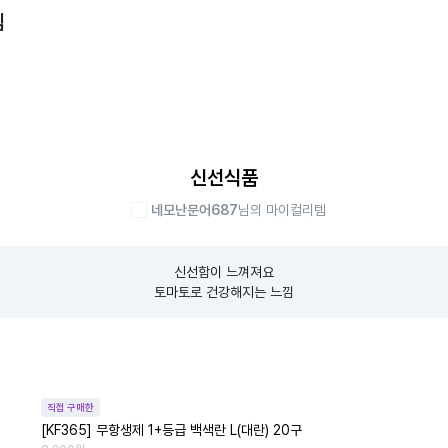
템
신선식품
네모난문어687
님의 마이컬리템
신선함이 느껴져요

토마토로 건강해지는 느낌
직접 구매한
[KF365] 무항생제 1+등급 백색란 L(대란) 20구