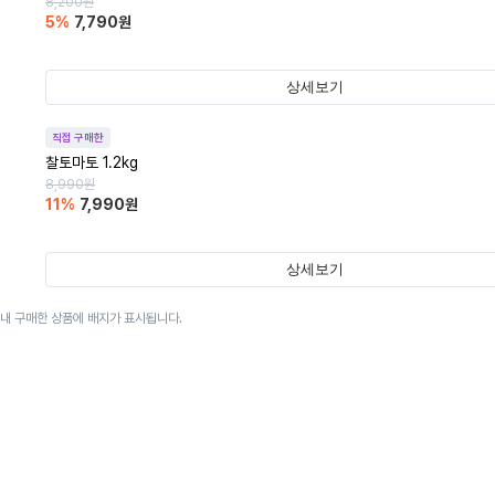
8,200
원
5
%
7,790
원
상세보기
직접 구매한
찰토마토 1.2kg
8,990
원
11
%
7,990
원
상세보기
이내 구매한 상품에 배지가 표시됩니다.