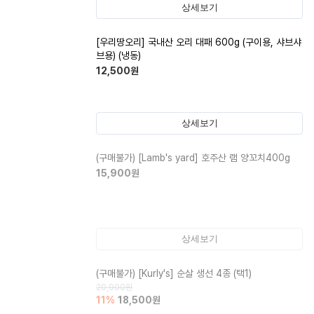
상세보기
[우리땅오리] 국내산 오리 대패 600g (구이용, 샤브샤
브용) (냉동)
12,500
원
상세보기
(구매불가)
[Lamb's yard] 호주산 램 양꼬치400g
15,900
원
상세보기
(구매불가)
[Kurly's] 순살 생선 4종 (택1)
20,900
원
11
%
18,500
원