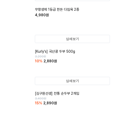
무항생제 1등급 한돈 다짐육 2종
4,980
원
상세보기
[Kurly's] 국산콩 두부 500g
3,200
원
10
%
2,880
원
상세보기
[김구원선생] 전통 순두부 2개입
3,400
원
15
%
2,890
원