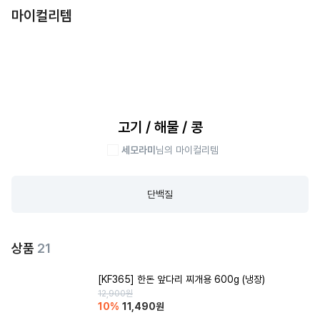
마이컬리템
고기 / 해물 / 콩
세모라미
님의 마이컬리템
단백질
상품
21
[KF365] 한돈 앞다리 찌개용 600g (냉장)
12,900
원
10
%
11,490
원