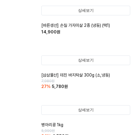
상세보기
[바른생선] 손질 가자미살 2종 (냉동) (택1)
14,900
원
상세보기
[삼삼물산] 데친 바지락살 300g (소,냉동)
7,980
원
27
%
5,780
원
상세보기
병아리콩 1kg
5,990
원