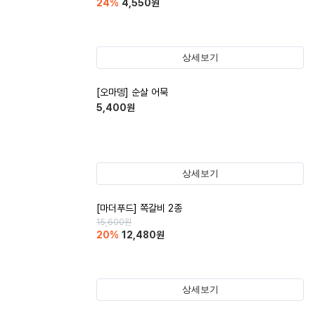
24
%
4,550
원
상세보기
[오마뎅] 순살 어묵
5,400
원
상세보기
[마더푸드] 쪽갈비 2종
15,600
원
20
%
12,480
원
상세보기