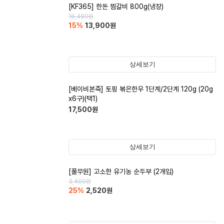
[KF365] 한돈 찜갈비 800g(냉장)
16,480
원
15
%
13,900
원
상세보기
[베이비본죽] 토핑 볶은한우 1단계/2단계 120g (20g
x6구)(택1)
17,500
원
상세보기
[풀무원] 고소한 유기농 순두부 (2개입)
3,400
원
25
%
2,520
원