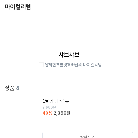
마이컬리템
샤브샤브
알싸한초콜릿109
님의 마이컬리템
상품
8
알배기 배추 1봉
3,990
원
40
%
2,390
원
상세보기