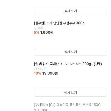
상세보기
[풀무원] 소가 단단한 부침두부 300g
1,700
원
5
%
1,600
원
상세보기
[일상味소] 국내산 소고기 샤브샤브 300g~ (냉동)
21,550
원
10
%
19,390
원
상세보기
(구매불가)
[CJ] 행복한콩 폭신폭신 두부볼 150G
2,780
원