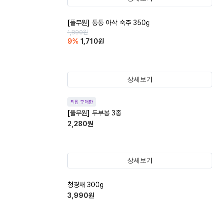
[풀무원] 통통 아삭 숙주 350g
1,890
원
9
%
1,710
원
상세보기
직접 구매한
[풀무원] 두부봉 3종
2,280
원
상세보기
청경채 300g
3,990
원