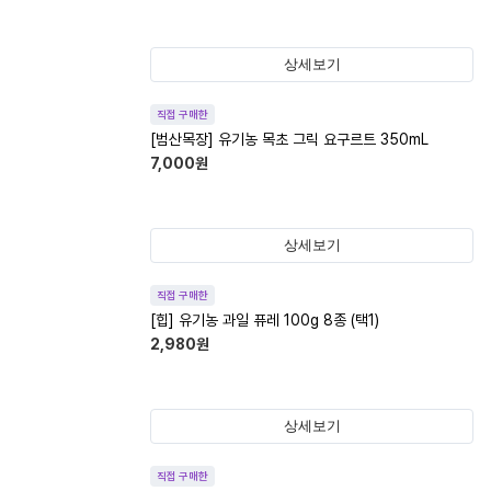
상세보기
직접 구매한
[범산목장] 유기농 목초 그릭 요구르트 350mL
7,000
원
상세보기
직접 구매한
[힙] 유기농 과일 퓨레 100g 8종 (택1)
2,980
원
상세보기
직접 구매한