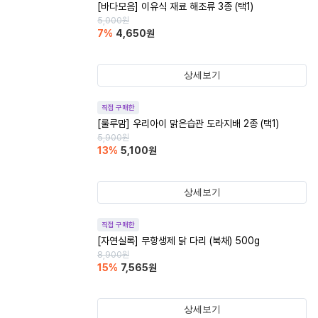
[바다모음] 이유식 재료 해조류 3종 (택1)
5,000
원
7
%
4,650
원
상세보기
직접 구매한
[룰루맘] 우리아이 맑은습관 도라지배 2종 (택1)
5,900
원
13
%
5,100
원
상세보기
직접 구매한
[자연실록] 무항생제 닭 다리 (북채) 500g
8,900
원
15
%
7,565
원
상세보기