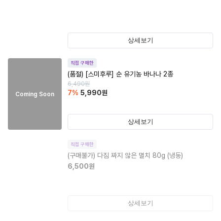
상세보기
직접 구매한
(품절)
[스미후루] 순 유기농 바나나 2종
6,490
원
7
%
5,990
원
Coming Soon
상세보기
직접 구매한
(구매불가)
다짐 짜지 않은 멸치 80g (냉동)
6,500
원
상세보기