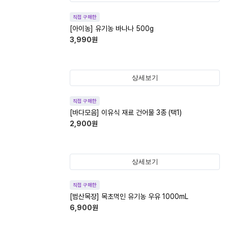
직접 구매한
[아이농] 유기농 바나나 500g
3,990
원
상세보기
직접 구매한
[바다모음] 이유식 재료 건어물 3종 (택1)
2,900
원
상세보기
직접 구매한
[범산목장] 목초먹인 유기농 우유 1000mL
6,900
원