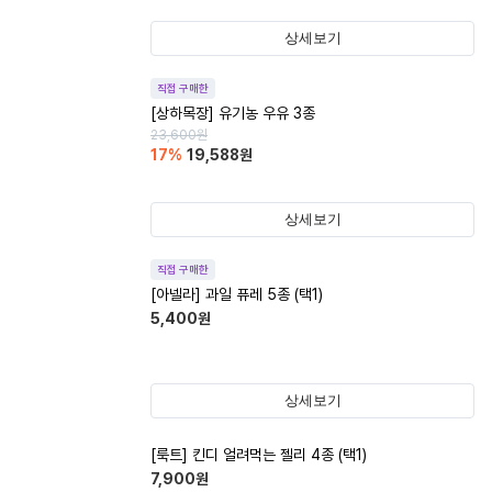
상세보기
직접 구매한
[상하목장] 유기농 우유 3종
23,600
원
17
%
19,588
원
상세보기
직접 구매한
[아넬라] 과일 퓨레 5종 (택1)
5,400
원
상세보기
[룩트] 킨디 얼려먹는 젤리 4종 (택1)
7,900
원