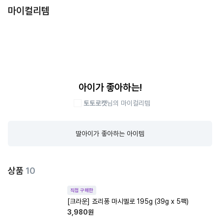
마이컬리템
아이가 좋아하는!
토토로캣
님의 마이컬리템
딸아이가 좋아하는 아이템
상품
10
직접 구매한
[크라운] 죠리퐁 마시멜로 195g (39g x 5팩)
3,980
원