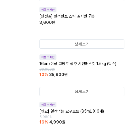
직접 구매한
[만전김] 한끼한포 스틱 김자반 7봉
3,600
원
상세보기
직접 구매한
16brix이상 고당도 상주 샤인머스캣 1.5kg (박스)
39,900
원
10
%
35,900
원
상세보기
직접 구매한
[엔요] 얼려먹는 요구르트 (85mL X 6개)
5,980
원
16
%
4,990
원