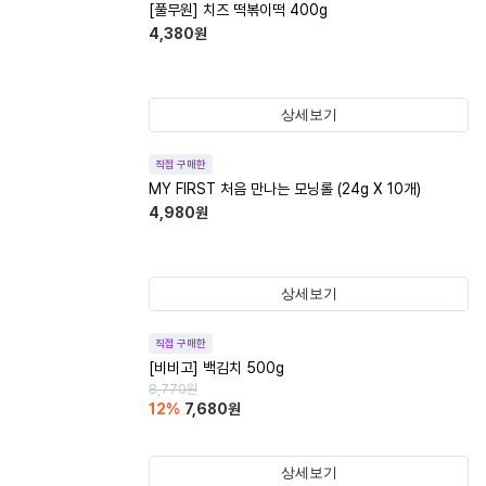
[풀무원] 치즈 떡볶이떡 400g
4,380
원
상세보기
직접 구매한
MY FIRST 처음 만나는 모닝롤 (24g X 10개)
4,980
원
상세보기
직접 구매한
[비비고] 백김치 500g
8,770
원
12
%
7,680
원
상세보기