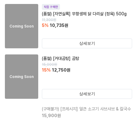
직접 구매한
(품절)
[자연실록] 무항생제 닭 다리살 (정육) 500g
11,300
원
5
%
10,735
원
Coming Soon
상세보기
(품절)
[거대곰탕] 곰탕
15,000
원
15
%
12,750
원
Coming Soon
상세보기
(구매불가)
[프레시지] 얼큰 소고기 샤브샤브 & 칼국수
15,900
원