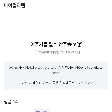
마이컬리템
애주가들 필수 안주🍻🍷🍸
얼큰한대창31
님의 마이컬리템
안녕하세요 집에서 남자친구랑 자주 술을 즐기는 집순이 애주가입니다
🍻🩷

술 마실 때 배달비 아끼기 좋은 컬리템들로 모아보았어요!
상품
14
직접 구매한