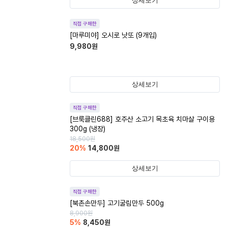
상세보기
직접 구매한
[마루미야] 오시로 낫또 (9개입)
9,980
원
상세보기
직접 구매한
[브룩클린688] 호주산 소고기 목초육 치마살 구이용
300g (냉장)
18,500
원
20
%
14,800
원
상세보기
직접 구매한
[북촌손만두] 고기굴림만두 500g
8,900
원
5
%
8,450
원