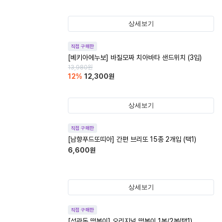
상세보기
직접 구매한
[베키아에누보] 바질모짜 치아바타 샌드위치 (3입)
13,980
원
12
%
12,300
원
상세보기
직접 구매한
[남향푸드또띠아] 간편 브리또 15종 2개입 (택1)
6,600
원
상세보기
직접 구매한
[석관동 떡볶이] 오리지널 떡볶이 1봉/2봉(택1)