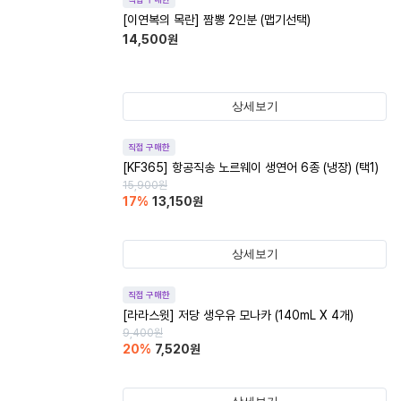
[이연복의 목란] 짬뽕 2인분 (맵기선택)
14,500
원
상세보기
직접 구매한
[KF365] 항공직송 노르웨이 생연어 6종 (냉장) (택1)
15,900
원
17
%
13,150
원
상세보기
직접 구매한
[라라스윗] 저당 생우유 모나카 (140mL X 4개)
9,400
원
20
%
7,520
원