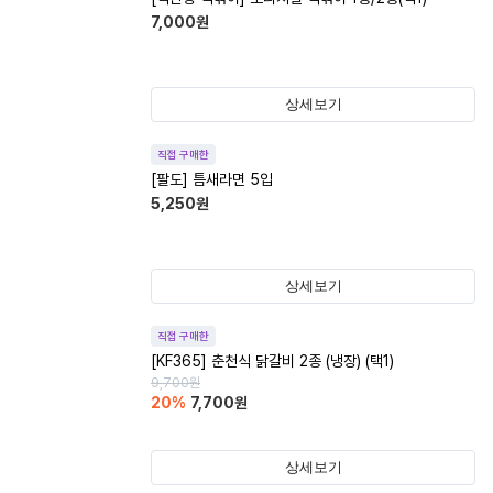
7,000
원
상세보기
직접 구매한
[팔도] 틈새라면 5입
5,250
원
상세보기
직접 구매한
[KF365] 춘천식 닭갈비 2종 (냉장) (택1)
9,700
원
20
%
7,700
원
상세보기