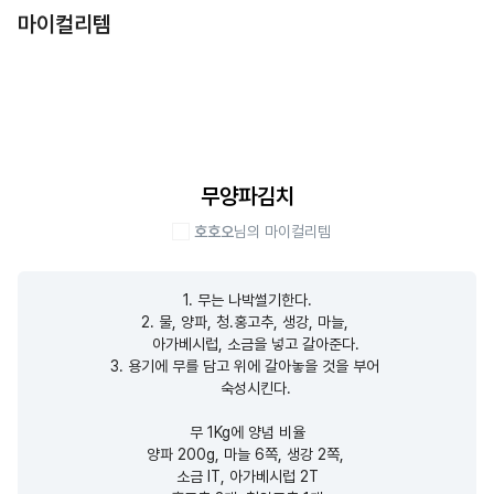
마이컬리템
무양파김치
호호오
님의 마이컬리템
1. 무는 나박썰기한다.

2. 물, 양파, 청.홍고추, 생강, 마늘, 

    아가베시럽, 소금을 넣고 갈아준다.

3. 용기에 무를 담고 위에 갈아놓을 것을 부어 

    숙성시킨다.

무 1Kg에 양념 비율

양파 200g, 마늘 6쪽, 생강 2쪽, 

소금 IT, 아가베시럽 2T
