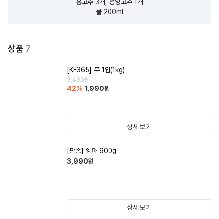
홍고추 3개, 청양고추 1개

물 200ml
상품
7
[KF365] 무 1입(1kg)
3,490
원
42
%
1,990
원
상세보기
[팜송] 양파 900g
3,990
원
상세보기