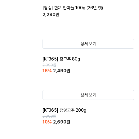
[팜송] 한끼 깐마늘 100g (26년 햇)
2,290
원
상세보기
[KF365] 홍고추 80g
2,990
원
16
%
2,490
원
상세보기
[KF365] 청양고추 200g
2,990
원
10
%
2,690
원