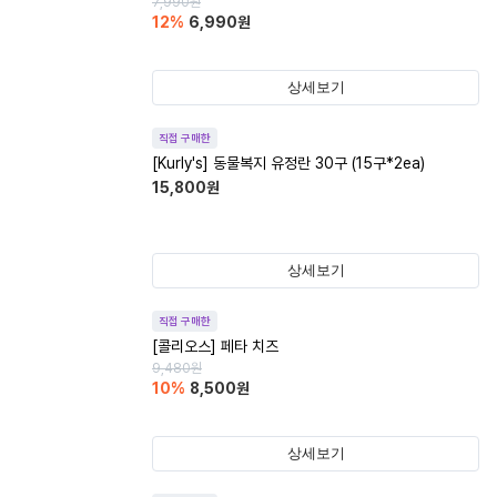
7,990
원
12
%
6,990
원
상세보기
직접 구매한
[Kurly's] 동물복지 유정란 30구 (15구*2ea)
15,800
원
상세보기
직접 구매한
[콜리오스] 페타 치즈
9,480
원
10
%
8,500
원
상세보기