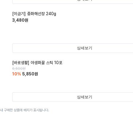
[이금기] 중화해선장 240g
3,480
원
상세보기
[바로생활] 야생화꿀 스틱 10포
6,500
원
10
%
5,850
원
상세보기
이내 구매한 상품에 배지가 표시됩니다.