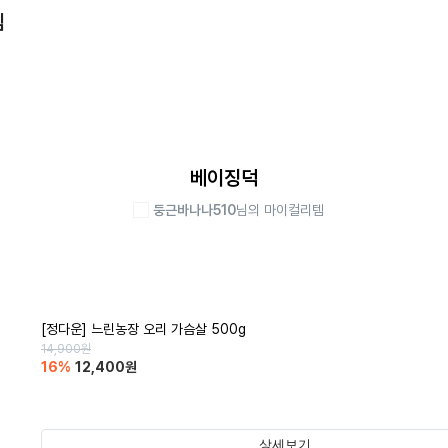
템
베이징덕
둥근바나나510
님의 마이컬리템
[정다운] 느린농장 오리 가슴살 500g
14,900
원
16
%
12,400
원
상세보기