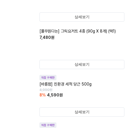
상세보기
[풀무원다논] 그릭요거트 4종 (90g X 8개) (택1)
7,480
원
상세보기
직접 구매한
[바름팜] 친환경 세척 당근 500g
4,990
원
8
%
4,590
원
상세보기
직접 구매한