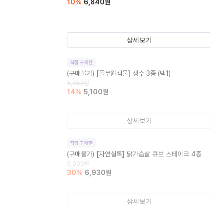
10
%
6,840
원
상세보기
직접 구매한
(구매불가)
[풀무원샘물] 생수 3종 (택1)
5,950
원
14
%
5,100
원
상세보기
직접 구매한
(구매불가)
[자연실록] 닭가슴살 큐브 스테이크 4종
9,900
원
30
%
6,930
원
상세보기