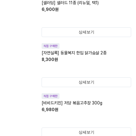
[샐러딩] 샐러드 11종 (리뉴얼, 택1)
6,900
원
상세보기
직접 구매한
[자연실록] 동물복지 한입 닭가슴살 2종
8,300
원
상세보기
직접 구매한
[비비드키친] 저당 볶음고추장 300g
6,980
원
상세보기