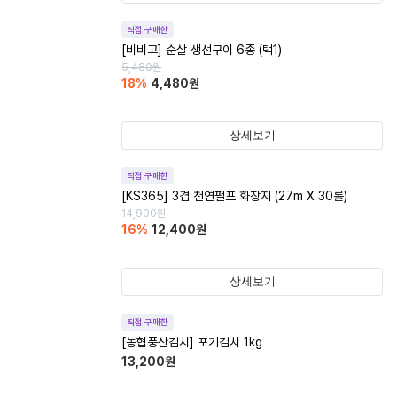
직접 구매한
[비비고] 순살 생선구이 6종 (택1)
5,480
원
18
%
4,480
원
상세보기
직접 구매한
[KS365] 3겹 천연펄프 화장지 (27m X 30롤)
14,900
원
16
%
12,400
원
상세보기
직접 구매한
[농협풍산김치] 포기김치 1kg
13,200
원