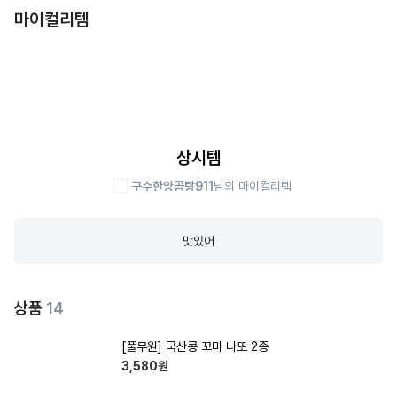
마이컬리템
상시템
구수한양곰탕911
님의 마이컬리템
맛있어
상품
14
[풀무원] 국산콩 꼬마 나또 2종
3,580
원