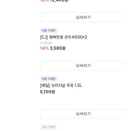
16
%
12,400
원
상세보기
직접 구매한
[CJ] 행복한콩 큰두부500*2
4,180
원
14
%
3,580
원
상세보기
직접 구매한
[매일] 오리지널 우유 1.5L
5,100
원
상세보기
직접 구매한