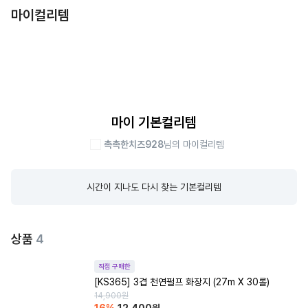
마이컬리템
마이 기본컬리템
촉촉한치즈928
님의 마이컬리템
시간이 지나도 다시 찾는 기본컬리템
상품
4
직접 구매한
[KS365] 3겹 천연펄프 화장지 (27m X 30롤)
14,900
원