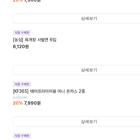
20
%
7,900
원
상세보기
직접 구매한
[농심] 육개장 사발면 6입
6,120
원
상세보기
직접 구매한
[KF365] 에어프라이어용 미니 돈까스 2종
9,990
원
20
%
7,990
원
상세보기
직접 구매한