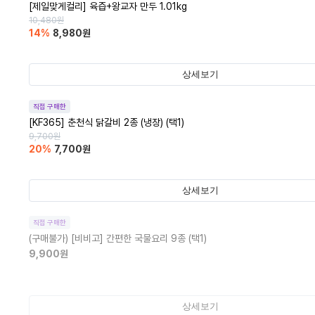
[제일맞게컬리] 육즙+왕교자 만두 1.01kg
10,480
원
14
%
8,980
원
상세보기
직접 구매한
[KF365] 춘천식 닭갈비 2종 (냉장) (택1)
9,700
원
20
%
7,700
원
상세보기
직접 구매한
(구매불가)
[비비고] 간편한 국물요리 9종 (택1)
9,900
원
상세보기