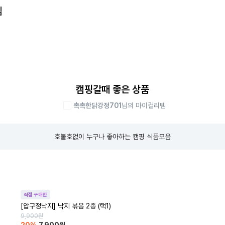
템
캠핑갈때 좋은 상품
촉촉한닭강정701
님의 마이컬리템
호불호없이 누구나 좋아하는 캠핑 식품모음
직접 구매한
[압구정낙지] 낙지 볶음 2종 (택1)
9,900
원