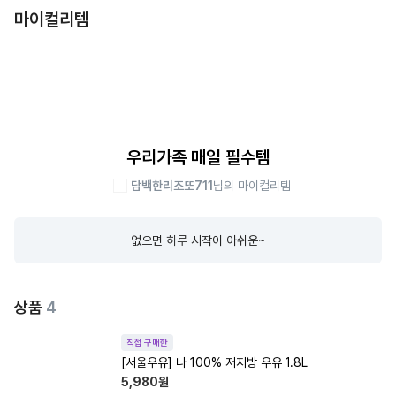
마이컬리템
우리가족 매일 필수템
담백한리조또711
님의 마이컬리템
없으면 하루 시작이 아쉬운~
상품
4
직접 구매한
[서울우유] 나 100% 저지방 우유 1.8L
5,980
원