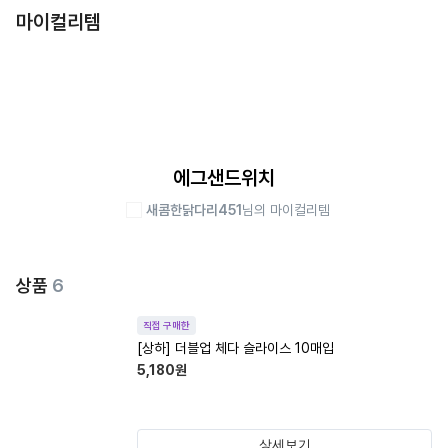
마이컬리템
에그샌드위치
새콤한닭다리451
님의 마이컬리템
상품
6
직접 구매한
[상하] 더블업 체다 슬라이스 10매입
5,180
원
상세보기