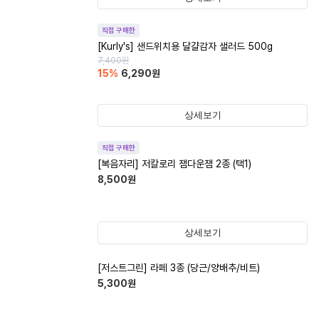
직접 구매한
[Kurly's] 샌드위치용 달걀감자 샐러드 500g
7,400
원
15
%
6,290
원
상세보기
직접 구매한
[복음자리] 저칼로리 잼다운잼 2종 (택1)
8,500
원
상세보기
[저스트그린] 라페 3종 (당근/양배추/비트)
5,300
원