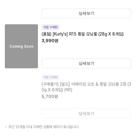
상세보기
직접 구매한
(품절)
[Kurly's] R15 통밀 모닝롤 (28g X 8개입)
3,990
원
Coming Soon
상세보기
직접 구매한
(구매불가)
[밀도] 어메이징 오트 & 통밀 모닝롤 2종 (3
0g X 6개입) (택1)
5,700
원
상세보기
최근 12개월 이내 구매한 상품에 배지가 표시됩니다.