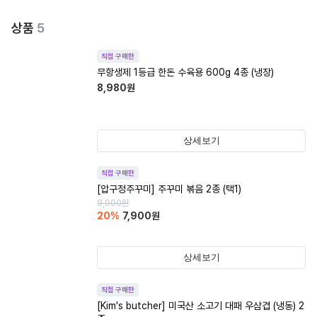
상품
5
직접 구매한
무항생제 1등급 한돈 수육용 600g 4종 (냉장)
8,980
원
상세보기
직접 구매한
[압구정주꾸미] 주꾸미 볶음 2종 (택1)
9,900
원
20
%
7,900
원
상세보기
직접 구매한
[Kim's butcher] 미국산 소고기 대패 우삼겹 (냉동) 2