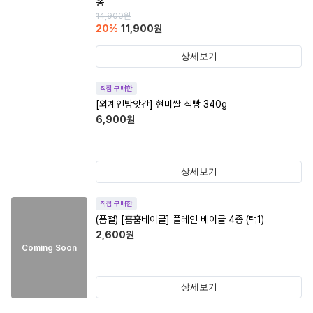
종
14,900
원
20
%
11,900
원
상세보기
직접 구매한
[외계인방앗간] 현미쌀 식빵 340g
6,900
원
상세보기
직접 구매한
(품절)
[훕훕베이글] 플레인 베이글 4종 (택1)
2,600
원
Coming Soon
상세보기