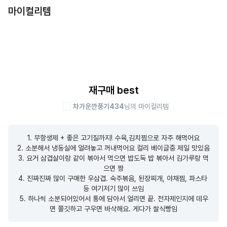
마이컬리템
재구매 best
차가운깐풍기434
님의 마이컬리템
1. 무항생제 + 좋은 고기질까지! 수육,김치찜으로 자주 해먹어요

2. 소분해서 냉동실에 얼려놓고 꺼내먹어요 컬리 베이글중 제일 맛있음

3. 요거 삼겹살이랑 같이 볶아서 먹으면 밥도둑 밥 볶아서 김가루랑 먹
으면 짱

4. 진짜진짜 많이 구매한 우삼겹. 숙주볶음, 된장찌개, 야채찜, 파스타 
등 여기저기 많이 쓰임

5. 하나씩 소분되어있어서 통에 담아서 얼리면 끝. 전자제인지에 데우
면 쫄깃하고 구우면 바삭해요. 게다가 쌀식빵임