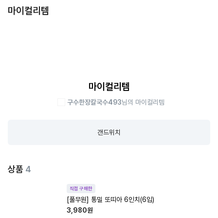
마이컬리템
마이컬리템
구수한장칼국수493
님의 마이컬리템
갠드위치
상품
4
직접 구매한
[풀무원] 통밀 또띠아 6인치(6입)
3,980
원